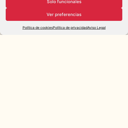
Solo funcionales
Ver preferencias
Política de cookies
Política de privacidad
Aviso Legal
PROYECTOS
OBRA
LEGAL
NUEVA
Villas
Aviso
exclusivas
Legal
Disponibles
Hostelería
Política de
Próximamente
Residencial
Cookies
Entregadas
Política de
Privacidad