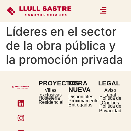
Líderes en el sector
de la obra pública y
la promoción privada
PROYECTOS
OBRA
LEGAL
NUEVA
Villas
Aviso
exclusivas
Legal
Disponibles
Hostelería
Política de
Próximamente
Residencial
Cookies
Entregadas
Política de
Privacidad